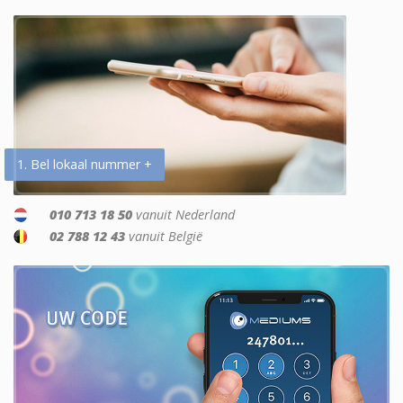
1. Bel lokaal nummer +
010 713 18 50
vanuit Nederland
02 788 12 43
vanuit België