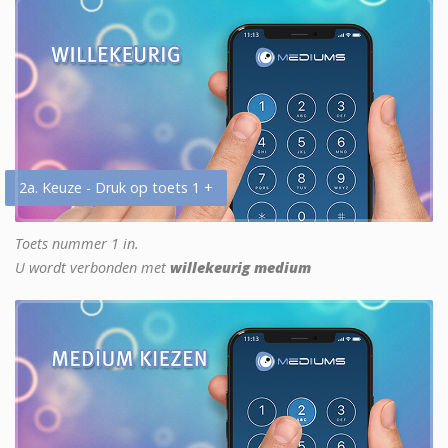
2a. Keuze - Druk op toets 1 +
Toets nummer 1 in.
U wordt verbonden met
willekeurig medium