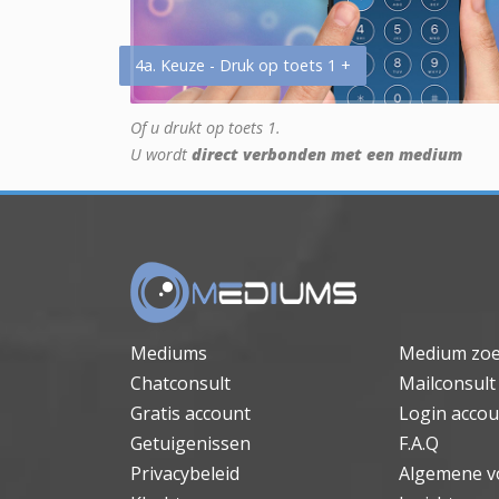
4a. Keuze - Druk op toets 1 +
Of u drukt op toets 1.
U wordt
direct verbonden met een medium
Mediums
Medium zo
Chatconsult
Mailconsult
Gratis account
Login accou
Getuigenissen
F.A.Q
Privacybeleid
Algemene v