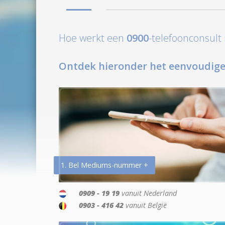
Hoe werkt een
0900
-telefoonconsul
Ontdek hieronder het eenvoudige
1. Bel Mediums-nummer +
0909 - 19 19
vanuit Nederland
0903 - 416 42
vanuit België