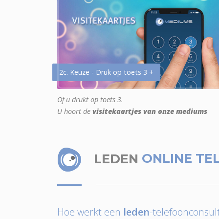
2c. Keuze - Druk op toets 3 +
Of u drukt op toets 3.
U hoort de
visitekaartjes van onze mediums
LEDEN
ONLINE TE
Hoe werkt een
leden
-telefoonconsult