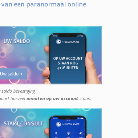
 van een paranormaal online
 Uw saldo +
 saldo bevestiging.
hoort hoeveel
minuten op uw account
staan.