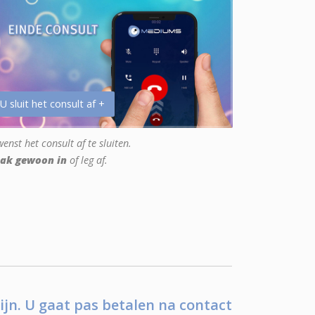
 U sluit het consult af +
enst het consult af te sluiten.
ak gewoon in
of leg af.
ijn. U gaat pas betalen na contact