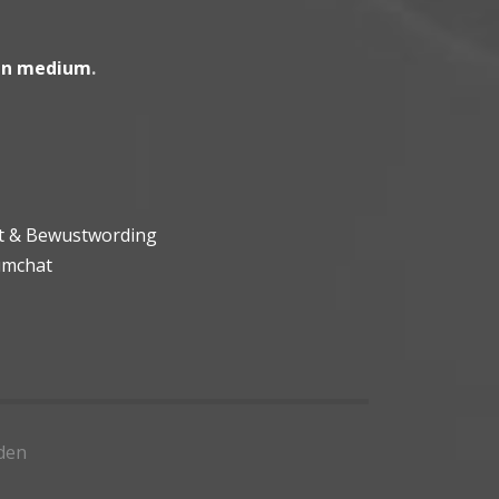
en medium
.
ht & Bewustwording
umchat
den