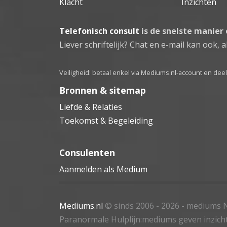
Klacht
Inzichten
Telefonisch consult
is de snelste manier
Liever schriftelijk? Chat en e-mail kan ook, al
Veiligheid: betaal enkel via Mediums.nl-account en de
Bronnen & sitemap
Liefde & Relaties
Toekomst & Begeleiding
Consulenten
Aanmelden als Medium
Mediums.nl
© sinds 2006 - 2026
- mediums N
Paranormale Hulplijn:mediums geven inzich