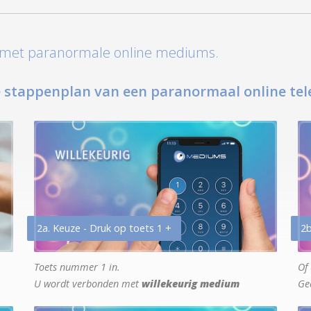
t met paranormale online mediums.
 stappenplan van een paranormaal online tel
2a. Keuze - Druk op toets 1 +
2b
Toets nummer 1 in.
Of 
U wordt verbonden met
willekeurig medium
Ge