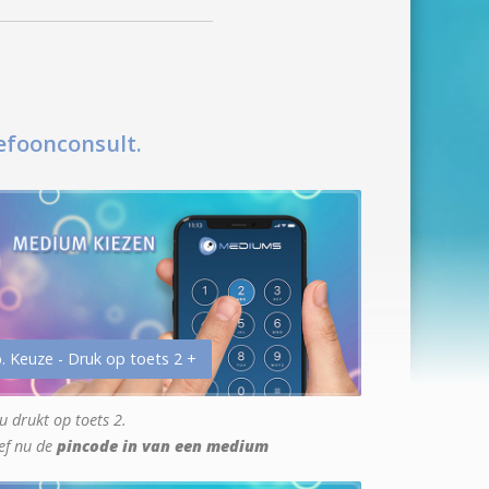
efoonconsult.
. Keuze - Druk op toets 2 +
u drukt op toets 2.
ef nu de
pincode in van een medium