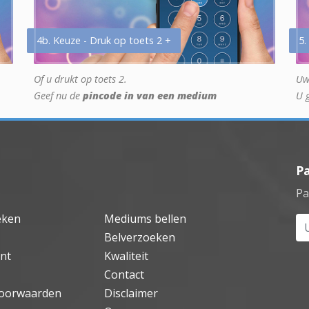
4b. Keuze - Druk op toets 2 +
5.
Of u drukt op toets 2.
Uw
Geef nu de
pincode in van een medium
U 
P
Pa
eken
Mediums bellen
Uw
Belverzoeken
nt
Kwaliteit
Contact
oorwaarden
Disclaimer