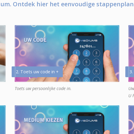
um. Ontdek hier het eenvoudige stappenplan
2. Toets uw code in +
3.
Toets uw persoonlijke code in.
Uw
U 