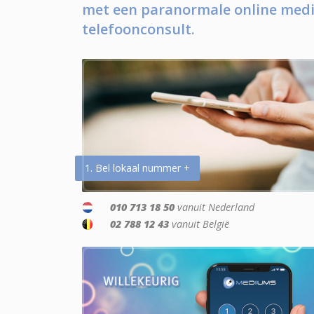
met een paranormale online medi
telefoonconsult.
1. Bel lokaal nummer +
010 713 18 50
vanuit Nederland
02 788 12 43
vanuit België