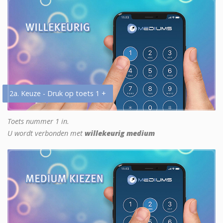
2a. Keuze - Druk op toets 1 +
Toets nummer 1 in.
U wordt verbonden met
willekeurig medium