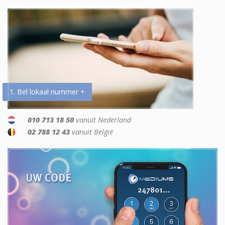
1. Bel lokaal nummer +
010 713 18 50
vanuit Nederland
02 788 12 43
vanuit België